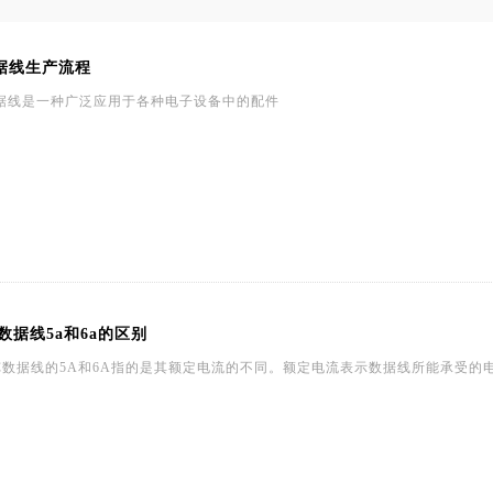
数据线生产流程
数据线是一种广泛应用于各种电子设备中的配件
-c数据线5a和6a的区别
E-C数据线的5A和6A指的是其额定电流的不同。额定电流表示数据线所能承受的