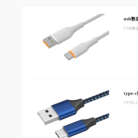
usb
USB
type
TYP