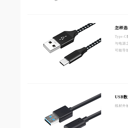
怎样选
Typ
与电源
可能导
USB
线材外被