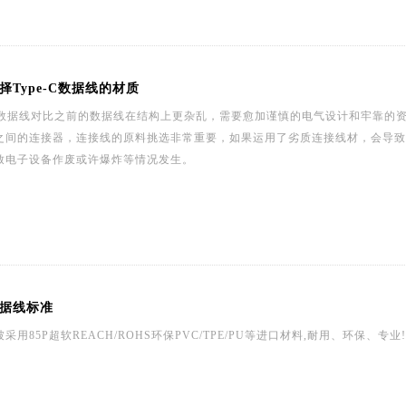
择Type-C数据线的材质
e-C数据线对比之前的数据线在结构上更杂乱，需要愈加谨慎的电气设计和牢靠的资
之间的连接器，连接线的原料挑选非常重要，如果运用了劣质连接线材，会导致
致电子设备作废或许爆炸等情况发生。
数据线标准
采用85P超软REACH/ROHS环保PVC/TPE/PU等进口材料,耐用、环保、专业!