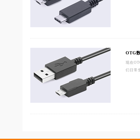
OTG
现在O
们日常